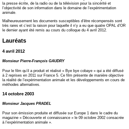
"Recommandation concernant le tutorat"
Tutorat
la presse écrite, de la radio ou de la télévision pour la sincérité et
l’objectivité de son information dans le domaine de l’expérimentation
-
L’OPAL récompense les 10 prochaines Short Notes acceptées.
animale.
Déposez votre Short Note sur le site du GIS FC3R :
"
Short Notes
Challenge"
Malheureusement les documents susceptibles d’être récompensés sont
très rares et c’est la raison pour laquelle il n’y a eu que quatre OPAL d’OR
-
Le rapport 2023 de la Charte de Tranparence du GIRCOR est disopnible
le dernier ayant été remis au cours du colloque du 4 avril 2012.
:
Rapport GIRCOR
Lauréats
4 avril 2012
Monsieur Pierre-François GAUDRY
Pour le film qu’il a produit et réalisé « Bye bye cobaye » qui a été diffusé
à 2 reprises en 2011 sur France 5. Ce film présente de manière objective
la réalité de l’expérimentation animale et les développements en cours de
méthodes alternatives.
14 octobre 2003
Monsieur Jacques PRADEL
Pour son émission produite et diffusée sur Europe 1 dans le cadre du
magazine « Découverte et connaissance » le 09 octobre 2002 consacrée
à l’expérimentation animale ».