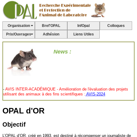
Organisation
Bref'OPAL
InfOpal
Colloques
Prix/Ouvrages
Adhésion
Liens Utiles
News :
-
AVIS INTER-ACADÉMIQUE - Amélioration de l'évaluation des projets
utilisant des animaux à des fins scientifiques :
AVIS-2024
-
Vers un génotypage plus éthique des animaux de laboratoire en France :
Article du FC3R
OPAL d'OR
-
Le site web de la CNEA fait peau neuve! :
"
Site
de la Commission
nationale pour la protection des animaux utilisés à des fins scientifiques"
Objectif
-
Les dernières recommandations du CNREEA :
"
Recommandation
concernant les procédures ou actes sans réveil"
Sans Réveil;
L’OPAL d’OR, créé en 1993, est destiné à récompenser un journaliste de