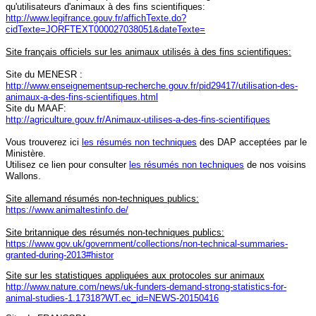
qu'utilisateurs d'animaux à des fins scientifiques:
http://www.legifrance.gouv.fr/affichTexte.do?
cidTexte=JORFTEXT000027038051&dateTexte=
Site français officiels sur les animaux utilisés à des fins scientifiques:
Site du MENESR :
http://www.enseignementsup-recherche.gouv.fr/pid29417/utilisation-des-
animaux-a-des-fins-scientifiques.html
Site du MAAF:
http://agriculture.gouv.fr/Animaux-utilises-a-des-fins-scientifiques
Vous trouverez ici
les résumés non techniques
des DAP acceptées par le
Ministère.
Utilisez ce lien pour consulter
les résumés non techniques
de nos voisins
Wallons.
Site allemand résumés non-techniques publics:
https://www.animaltestinfo.de/
Site britannique des résumés non-techniques publics:
https://www.gov.uk/government/collections/non-technical-summaries-
granted-during-2013#histor
Site sur les statistiques appliquées aux protocoles sur animaux
http://www.nature.com/news/uk-funders-demand-strong-statistics-for-
animal-studies-1.17318?WT.ec_id=NEWS-20150416