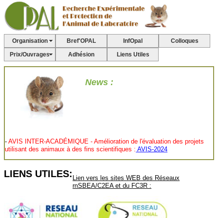
Organisation
Bref'OPAL
InfOpal
Colloques
Prix/Ouvrages
Adhésion
Liens Utiles
News :
-
AVIS INTER-ACADÉMIQUE - Amélioration de l'évaluation des projets
utilisant des animaux à des fins scientifiques :
AVIS-2024
-
Vers un génotypage plus éthique des animaux de laboratoire en France :
Article du FC3R
LIENS UTILES:
Lien vers les sites WEB des Réseaux
-
Le site web de la CNEA fait peau neuve! :
"
Site
de la Commission
rnSBEA/C2EA et du FC3R :
nationale pour la protection des animaux utilisés à des fins scientifiques"
-
Les dernières recommandations du CNREEA :
"
Recommandation
concernant les procédures ou actes sans réveil"
Sans Réveil;