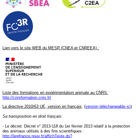
"Recommandation concernant le tutorat"
Tutorat
-
L’OPAL récompense les 10 prochaines Short Notes acceptées.
Déposez votre Short Note sur le site du GIS FC3R :
"
Short Notes
Challenge"
-
Le rapport 2023 de la Charte de Tranparence du GIRCOR est disopnible
:
Rapport GIRCOR
Lien vers le site WEB du MESR (CNEA et CNREEA) :
Liste des formations en expérimentation animale au CNRS:
http://cnrsformation.cnrs.fr/
La directive 2010/63 UE, version en français
: (
version téléchargeable ici
)
Sa transposition en droit français:
- Le décret: Décret n° 2013-118 du 1er février 2013 relatif à la protection
des animaux utilisés à des fins scientifiques :
http://legifrance.gouv.fr/affichTexte.do?