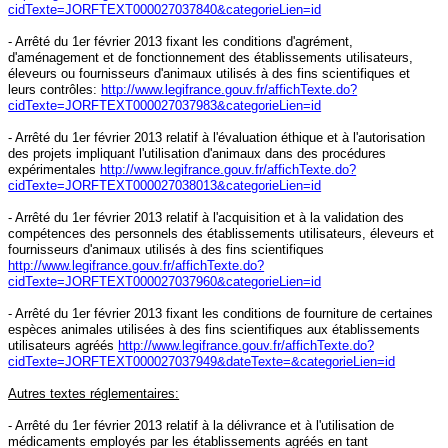
cidTexte=JORFTEXT000027037840&categorieLien=id
- Arrêté du 1er février 2013 fixant les conditions d'agrément,
d'aménagement et de fonctionnement des établissements utilisateurs,
éleveurs ou fournisseurs d'animaux utilisés à des fins scientifiques et
leurs contrôles:
http://www.legifrance.gouv.fr/affichTexte.do?
cidTexte=JORFTEXT000027037983&categorieLien=id
- Arrêté du 1er février 2013 relatif à l'évaluation éthique et à l'autorisation
des projets impliquant l'utilisation d'animaux dans des procédures
expérimentales
http://www.legifrance.gouv.fr/affichTexte.do?
cidTexte=JORFTEXT000027038013&categorieLien=id
- Arrêté du 1er février 2013 relatif à l'acquisition et à la validation des
compétences des personnels des établissements utilisateurs, éleveurs et
fournisseurs d'animaux utilisés à des fins scientifiques
http://www.legifrance.gouv.fr/affichTexte.do?
cidTexte=JORFTEXT000027037960&categorieLien=id
- Arrêté du 1er février 2013 fixant les conditions de fourniture de certaines
espèces animales utilisées à des fins scientifiques aux établissements
utilisateurs agréés
http://www.legifrance.gouv.fr/affichTexte.do?
cidTexte=JORFTEXT000027037949&dateTexte=&categorieLien=id
Autres textes réglementaires:
- Arrêté du 1er février 2013 relatif à la délivrance et à l'utilisation de
médicaments employés par les établissements agréés en tant