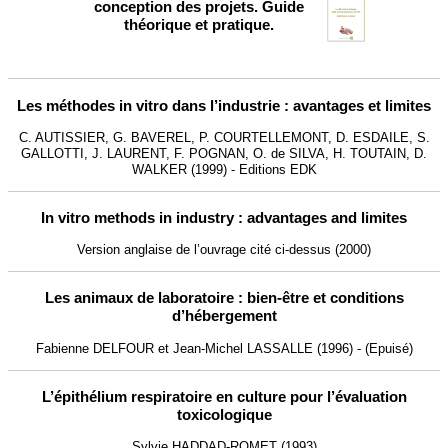
conception des projets. Guide
"Recommandation concernant le tutorat"
Tutorat
théorique et pratique.
-
L’OPAL récompense les 10 prochaines Short Notes acceptées.
Déposez votre Short Note sur le site du GIS FC3R :
"
Short Notes
Challenge"
-
Le rapport 2023 de la Charte de Tranparence du GIRCOR est disopnible
Les méthodes in vitro dans l’industrie : avantages et limites
:
Rapport GIRCOR
C. AUTISSIER, G. BAVEREL, P. COURTELLEMONT, D. ESDAILE, S.
GALLOTTI, J. LAURENT, F. POGNAN, O. de SILVA, H. TOUTAIN, D.
WALKER (1999) - Editions EDK
In vitro methods in industry : advantages and limites
Version anglaise de l’ouvrage cité ci-dessus (2000)
Les animaux de laboratoire : bien-être et conditions
d’hébergement
Fabienne DELFOUR et Jean-Michel LASSALLE (1996) - (Epuisé)
L’épithélium respiratoire en culture pour l’évaluation
toxicologique
Sylvie HADDAD-ROMET (1993)