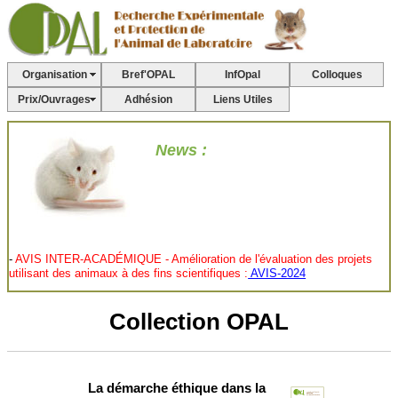
Organisation
Bref'OPAL
InfOpal
Colloques
Prix/Ouvrages
Adhésion
Liens Utiles
News :
-
AVIS INTER-ACADÉMIQUE - Amélioration de l'évaluation des projets
utilisant des animaux à des fins scientifiques :
AVIS-2024
-
Vers un génotypage plus éthique des animaux de laboratoire en France :
Article du FC3R
Collection OPAL
-
Le site web de la CNEA fait peau neuve! :
"
Site
de la Commission
nationale pour la protection des animaux utilisés à des fins scientifiques"
-
Les dernières recommandations du CNREEA :
"
Recommandation
La démarche éthique dans la
concernant les procédures ou actes sans réveil"
Sans Réveil;